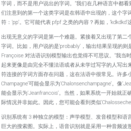
字词，而不是用户说出的字词。“我们在几种语言中都看
们注意到的第一个这类字词是在韩语中出现的，这个字
符：‘pp’。它可能代表 pfpf 之类的内容？再如，‘kdk
出现无意义的字词是第一个难题。紧接着又出现了第二
字词。比如，用户说的是‘probably’，输出结果呈现的则是
Françoise 对法语识别模型输出也觉得不可思议。“
起来更像是由完全不懂法语或者从未学过写字的人写出
符连接的字词方面存在问题，这在法语中很常见。许多小镇的名
Champagne’可能会显示为‘Chalonsenchampagne’。
能会显示为‘Jeanfrancois’。当然，如果系统一
际情况并非如此。因此，您可能会看到类似‘Chalossechempai
识别系统有 3 种独立的模型：声学模型、发音模型和语
巨大的搜索图。实际上，语音识别就是采用一种音频波