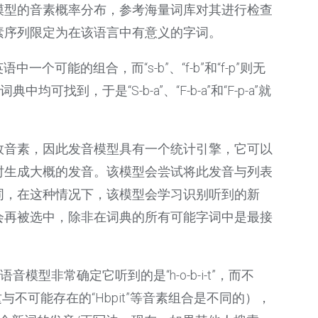
模型的音素概率分布，参考海量词库对其进行检查
素序列限定为在该语言中有意义的字词。
个可能的组合，而“s-b”、“f-b”和“f-p”则无
均可找到，于是“S-b-a”、“F-b-a”和“F-p-a”就
效音素，因此发音模型具有一个统计引擎，它可以
时生成大概的发音。该模型会尝试将此发音与列表
词，在这种情况下，该模型会学习识别听到的新
会再被选中，除非在词典的所有可能字词中是最接
素。语音模型非常确定它听到的是“h-o-b-i-t”，而不
（这与不可能存在的“Hbpit”等音素组合是不同的），