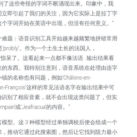
到了这些奇怪的字词不断涌现出来。印象中，我
词立即引起了我们的关注，因为它实际上是拉丁字
dkd’这个字词开始在英语中出现，但没有任何意义。”
个难题：语音识别工具开始越来越频繁地拼错常用
‘probly’。作为一个土生土长的法国人，
我当时惊呆了。这看起来一点都不像法语…输出结果看
来的东西。我特别注意到，语音系统在处理由连字
称也有问题，例如‘Châlons-en-
像‘Jean-François’这样的常见法语名字在输出结果中可
开始就正确识别了相应音素，就不会出现这类问题了，但实
n’或‘Jeafracua’的内容。”
言模型。这 3 种模型经过单独调校后便会组成一个
形，推动它通过此搜索图，然后让它找到阻力最小