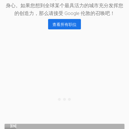
敦
身心。如果您想到全球某个最具活力的城市充分发挥您
快
总
的创造力，那么请接受 Google 伦敦的召唤吧！
伦
部
敦
查看所有职位
一
技
窥
术
产
阅
业
读
相
的
关
发
《电
展
讯
进
报》
报
程
道
了
[EN]
解