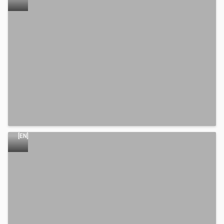
关
于
园
区
的
更
多
信
息
[EN]