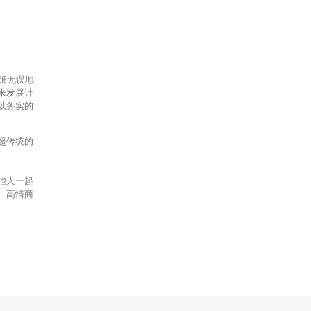
准确无误地
来发展计
以务实的
超传统的
他人一起
、高情商