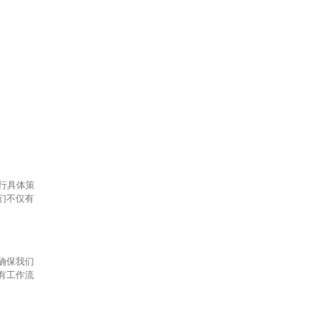
执行具体策
们不仅有
确保我们
有工作流