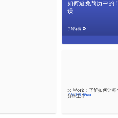
如何避免简历中的 5
误
了解详情
re:Work：了解如何让
了解详情
好地工作
[EN]