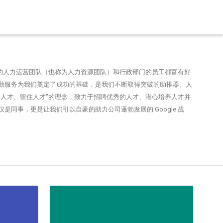
。我们的人力运营团队（也称为人力资源团队）和行政部门的员工都富有好
勤服务为我们奠定了成功的基础，是我们不断取得突破的助推器。人
养人才、留住人才”的理念，致力于招聘优秀的人才、潜心培养人才并
是同事，更是让我们引以自豪的助力公司蓬勃发展的 Google 战