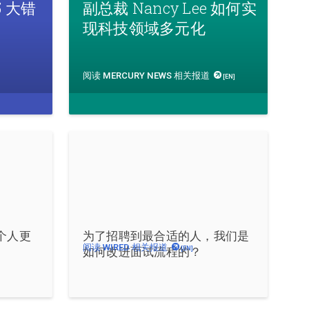
 大错
副总裁 Nancy Lee 如何实
现科技领域多元化
阅读 MERCURY NEWS 相关报道
[EN]
每个人更
为了招聘到最合适的人，我们是
阅读 WIRED 相关报道
如何改进面试流程的？
[EN]